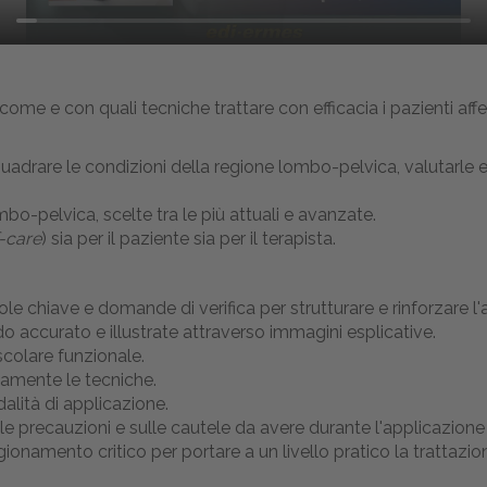
me e con quali tecniche trattare con efficacia i pazienti affet
uadrare le condizioni della regione lombo-pelvica, valutarle e
bo-pelvica, scelte tra le più attuali e avanzate.
f-care
) sia per il paziente sia per il terapista.
role chiave e domande di verifica per strutturare e rinforzare 
 accurato e illustrate attraverso immagini esplicative.
colare funzionale.
ttamente le tecniche.
dalità di applicazione.
sulle precauzioni e sulle cautele da avere durante l'applicazion
ionamento critico per portare a un livello pratico la trattazio