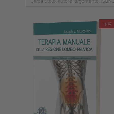
del
paziente
-5%