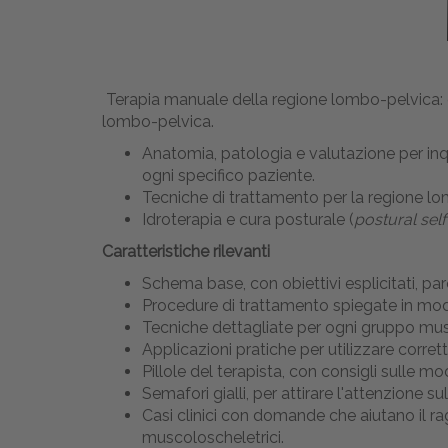
Terapia manuale della regione lombo-pelvica: co
lombo-pelvica.
Anatomia, patologia e valutazione per inq
ogni specifico paziente.
Tecniche di trattamento per la regione lom
Idroterapia e cura posturale (
postural sel
Caratteristiche rilevanti
Schema base, con obiettivi esplicitati, pa
Procedure di trattamento spiegate in modo
Tecniche dettagliate per ogni gruppo mus
Applicazioni pratiche per utilizzare corre
Pillole del terapista, con consigli sulle mo
Semafori gialli, per attirare l'attenzione 
Casi clinici con domande che aiutano il rag
muscoloscheletrici.