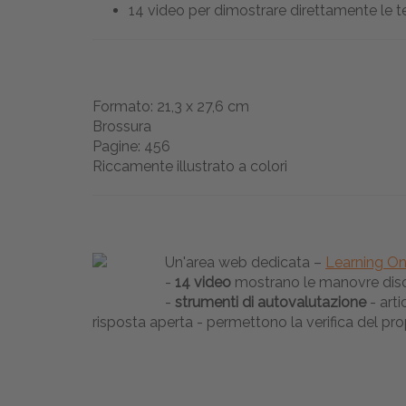
14 video per dimostrare direttamente le t
Formato: 21,3 x 27,6 cm
Brossura
Pagine: 456
Riccamente illustrato a colori
Un'area web dedicata –
Learning O
-
14 video
mostrano le manovre discus
-
strumenti di autovalutazione
- arti
risposta aperta - permettono la verifica del p