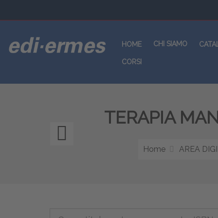
CHI SIAMO
HOME
CATA
CORSI
TERAPIA MA
Mobilizzazione,
valutazione
Home
AREA DIG
e
movimentazione