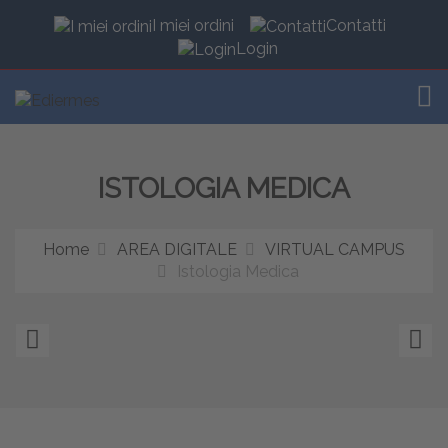
I miei ordini
Contatti
Login
TOG
ISTOLOGIA MEDICA
Home
AREA DIGITALE
VIRTUAL CAMPUS
Istologia Medica
Fisiologia
Fi
Umana
-
Elementi