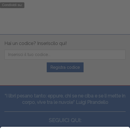
Condividi su:
Hai un codice? Inseriscilo qui!
Registra codice
“I libri pesano tanto: eppure, chi se ne ciba e se li mette in
corpo, vive tra le nuvole” Luigi Pirandello
SEGUICI QUI: