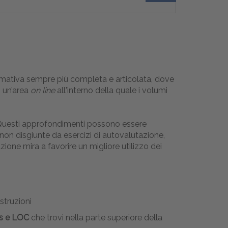
ormativa sempre più completa e articolata, dove
i un’area
on line
all'interno della quale i volumi
te. Questi approfondimenti possono essere
non disgiunte da esercizi di autovalutazione,
ione mira a favorire un migliore utilizzo dei
istruzioni
us e LOC
che trovi nella parte superiore della