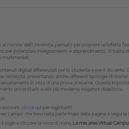
 al mondo dell’Università, pensato per proporre un'offerta f
grano per potenziare insegnamento e apprendimento. Si tratta d
i multimediali.
contenuti digitali differenziati per lo studente e per il docen
ecessità, presentando anche differenti tipologie di risorse 
ecessariamente in vista di una prova di esame. Questa impostaz
amento universitario e alle più moderne esigenze didattiche.
us:
un account,
clicca qui
per registrarti)
o nec campo che trovi nella parte finale della pagina e segui le 
e il login e cliccare la voce di menù
Le mie aree Virtual Camp