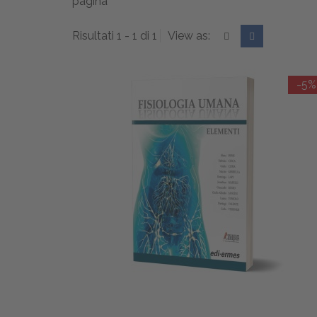
pagina
Risultati 1 - 1 di 1
View as:
-5%