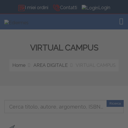
I miei ordini
Contatti
Login
TOG
VIRTUAL CAMPUS
Home
AREA DIGITALE
VIRTUAL CAMPUS
Ricerca