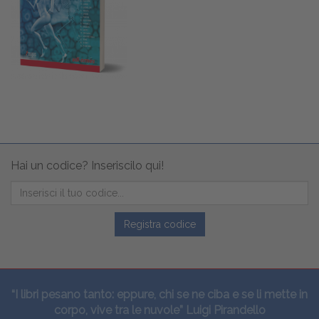
Hai un codice? Inseriscilo qui!
Registra codice
“I libri pesano tanto: eppure, chi se ne ciba e se li mette in
corpo, vive tra le nuvole” Luigi Pirandello