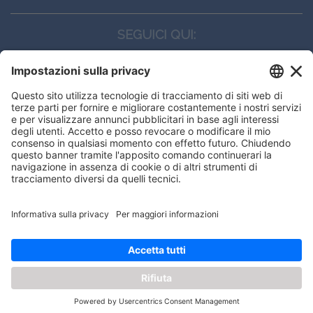
SEGUICI QUI:
CONTATTI
Edi.Ermes srl
Viale E. Forlanini, 21 - 20134, Milano
(+39)027021121
E-mail:
eeinfo@eenet.it
Questo sito utilizza i cookies per
Partita IVA e Codice Fiscale: 02254790153
offrirti la migliore navigazione
ORARI
possibile
Lunedì — Giovedì: - 08:30 - 13:00 – 14:00 - 17:30
Venerdì: - 08:30 - 13:00 – 14:00 - 16:00
OK