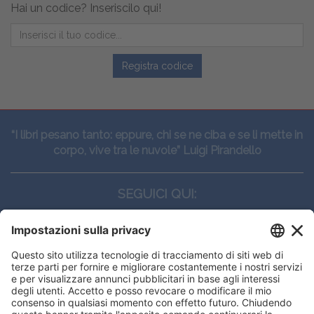
Hai un codice? Inseriscilo qui!
Registra codice
“I libri pesano tanto: eppure, chi se ne ciba e se li mette in
corpo, vive tra le nuvole” Luigi Pirandello
SEGUICI QUI:
CONTATTI
Edi.Ermes srl
Viale E. Forlanini, 21 - 20134, Milano