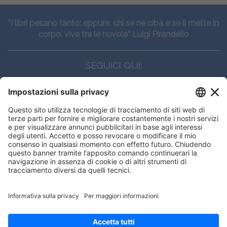
“I libri pesano tanto: eppure, chi se ne ciba e se li mette in
corpo, vive tra le nuvole” Luigi Pirandello
SEGUICI QUI:
CONTATTI
Edi.Ermes srl
Viale E. Forlanini, 21 - 20134, Milano
(+39)027021121
E-mail:
eeinfo@eenet.it
Partita IVA e Codice Fiscale: 02254790153
ORARI
Lunedì — Giovedì: - 08:30 - 13:00 – 14:00 - 17:30