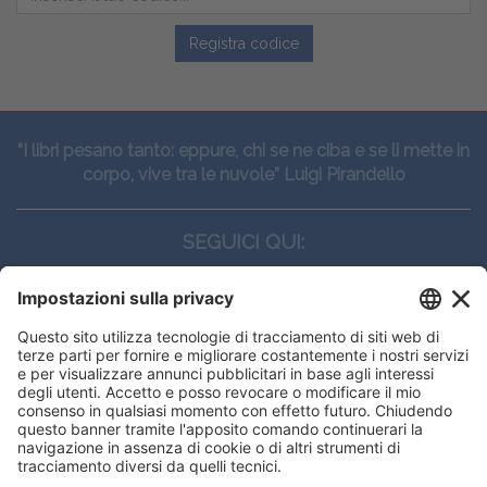
Registra codice
“I libri pesano tanto: eppure, chi se ne ciba e se li mette in
corpo, vive tra le nuvole” Luigi Pirandello
SEGUICI QUI:
CONTATTI
Edi.Ermes srl
Viale E. Forlanini, 21 - 20134, Milano
(+39)027021121
E-mail:
eeinfo@eenet.it