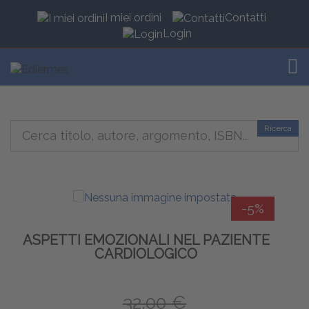
I miei ordini
Contatti
Login
TOG
Ricerca
-5%
ASPETTI EMOZIONALI NEL PAZIENTE
CARDIOLOGICO
32,00 €