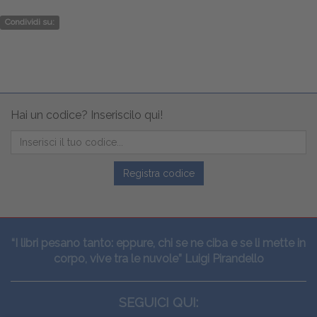
Condividi su:
Hai un codice? Inseriscilo qui!
Registra codice
“I libri pesano tanto: eppure, chi se ne ciba e se li mette in
corpo, vive tra le nuvole” Luigi Pirandello
SEGUICI QUI: