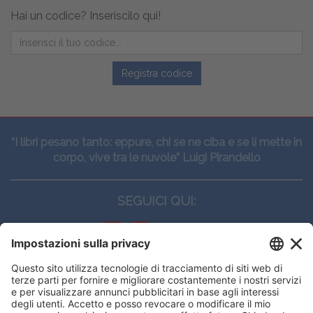
Hai un codice? Inseriscilo qui!
Registra codice
“I libri pesano tanto: eppure, chi se ne ciba e se li mette in
corpo, vive tra le nuvole” Luigi Pirandello
SEGUICI QUI:
CONTATTI
Edi.Ermes srl