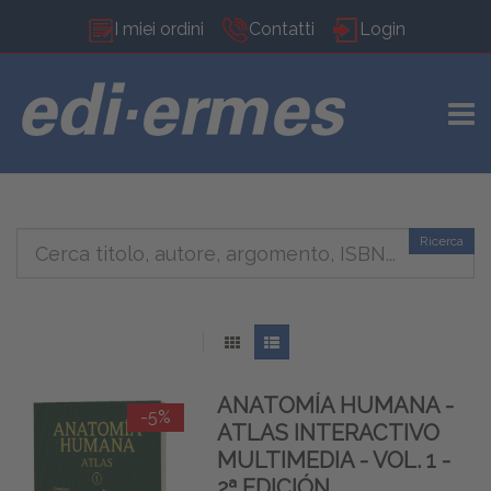
I miei ordini
Contatti
Login
TOGG
Ricerca
ANATOMÍA HUMANA -
-5%
ATLAS INTERACTIVO
MULTIMEDIA - VOL. 1 -
2ª EDICIÓN