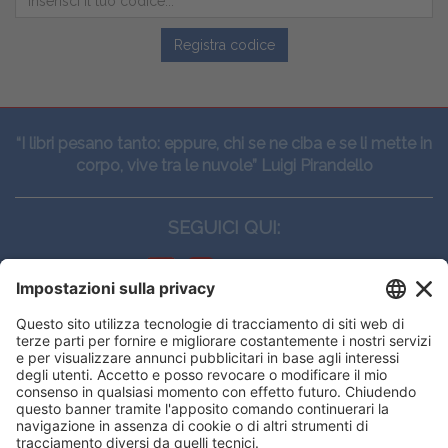
Registra codice
“I libri pesano tanto: eppure, chi se ne ciba e se li mette in
corpo, vive tra le nuvole” Luigi Pirandello
SEGUICI QUI:
CONTATTI
Edi.Ermes srl
Viale E. Forlanini, 21 - 20134, Milano
(+39)027021121
E-mail:
eeinfo@eenet.it