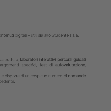
nuti digitali – utili sia allo Studente sia al
trastruttura,
laboratori interattivi
,
percorsi guidati
 argomenti specifici,
test di autovalutazione
,
ni e disporre di un cospicuo numero di
domande
ecedente.