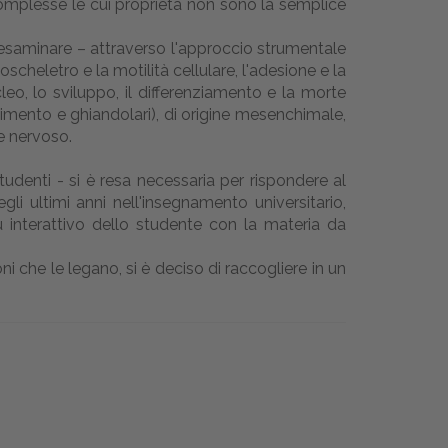
 complesse le cui proprietà non sono la semplice
oi esaminare – attraverso l'approccio strumentale
oscheletro e la motilità cellulare, l'adesione e la
leo, lo sviluppo, il differenziamento e la morte
estimento e ghiandolari), di origine mesenchimale,
 e nervoso.
tudenti - si è resa necessaria per rispondere al
 ultimi anni nell'insegnamento universitario,
 interattivo dello studente con la materia da
ni che le legano, si è deciso di raccogliere in un