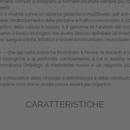
 elementi comuni si integrano a formare strutture sempre più
enti.
gico il vivente come un sistema gerarchico multilivello, per p
, l'indirizzamento delle proteine e traffico vescicolare, il cit
ico della cellula, il nucleo e il genoma, le funzioni del nuc
me a livello istologico dei diversi tessuti: epiteliale (di riv
eo, sangue e linfa, linfatico e sistema immunitario, muscolare
 – che già nella prima ha incontrato il favore di docenti e s
biologiche e al profondo cambiamento a cui si assiste negli
 comporta l'impiego di metodiche nuove e un rapporto più
 conoscenze della citologia e dell'istologia e delle correlazio
cipline, così che lo studio possa essere più organico.
CARATTERISTICHE