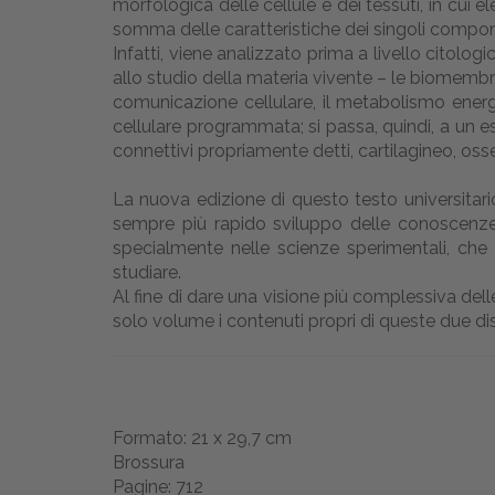
morfologica delle cellule e dei tessuti, in cui
somma delle caratteristiche dei singoli compon
Infatti, viene analizzato prima a livello citolo
allo studio della materia vivente – le biomembrane
comunicazione cellulare, il metabolismo energet
cellulare programmata; si passa, quindi, a un esa
connettivi propriamente detti, cartilagineo, oss
La nuova edizione di questo testo universitario
sempre più rapido sviluppo delle conoscenze 
specialmente nelle scienze sperimentali, che
studiare.
Al fine di dare una visione più complessiva delle
solo volume i contenuti propri di queste due dis
Formato: 21 x 29,7 cm
Brossura
Pagine: 712