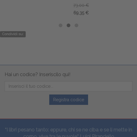
73,00 €
69,35 €
Condividi su:
Hai un codice? Inseriscilo qui!
Registra codice
“I libri pesano tanto: eppure, chi se ne ciba e se li mette in
corpo, vive tra le nuvole” Luigi Pirandello