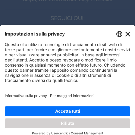
SEGUICI QUI:
CONTATTI
Edi.Ermes srl
Viale E. Forlanini, 21 - 20134, Milano
(+39)027021121
E-mail:
eeinfo@eenet.it
Questo sito utilizza i cookies per
Partita IVA e Codice Fiscale: 02254790153
offrirti la migliore navigazione
ORARI
possibile
Lunedì — Giovedì: - 08:30 - 13:00 – 14:00 - 17:30
Venerdì: - 08:30 - 13:00 – 14:00 - 16:00
OK