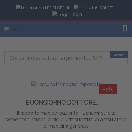
I miei ordini
Contatti
Login
TOG
Ricerca
-5%
BUONGIORNO DOTTORE...
Il rapporto medico-paziente - L'anamnesi e la
semeiotica nei casi clinici più frequenti in un ambulatorio
di medicina generale