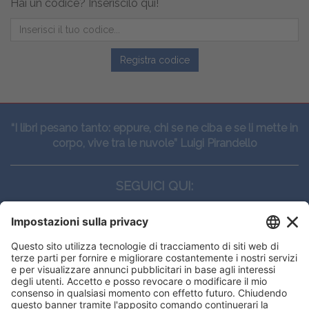
Hai un codice? Inseriscilo qui!
Registra codice
“I libri pesano tanto: eppure, chi se ne ciba e se li mette in
corpo, vive tra le nuvole” Luigi Pirandello
SEGUICI QUI:
CONTATTI
Edi.Ermes srl
Viale E. Forlanini, 21 - 20134, Milano