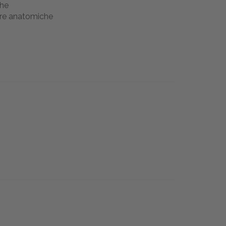
che
ture anatomiche