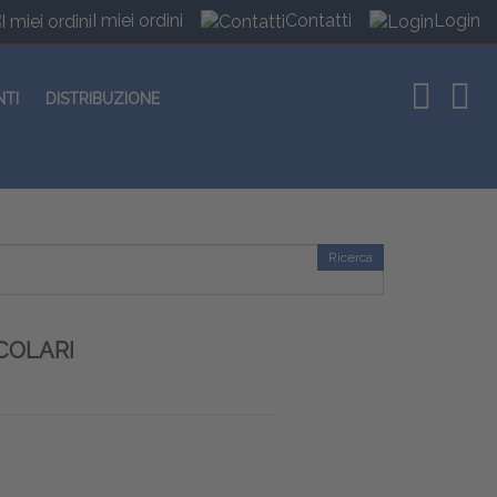
I miei ordini
Contatti
Login
NTI
DISTRIBUZIONE
Ricerca
COLARI