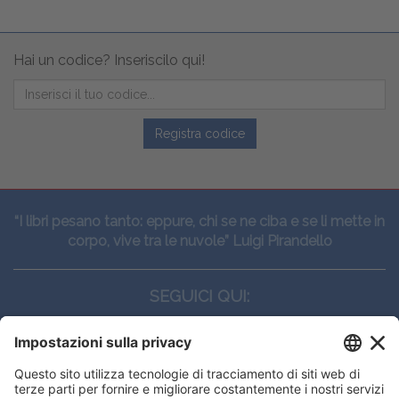
Hai un codice? Inseriscilo qui!
Registra codice
“I libri pesano tanto: eppure, chi se ne ciba e se li mette in
corpo, vive tra le nuvole” Luigi Pirandello
SEGUICI QUI:
CONTATTI