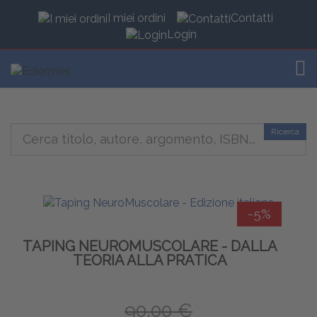
I miei ordini
Contatti
Login
TOG
Ricerca
-5%
TAPING NEUROMUSCOLARE - DALLA
TEORIA ALLA PRATICA
90,00 €