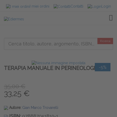
I miei ordini
Contatti
Login
TOG
Ricerca
-5%
TERAPIA MANUALE IN PERINEOLOGIA
35,00 €
33,25 €
Autore:
Gian Marco Trovarelli
ISBN:
978887051819-1