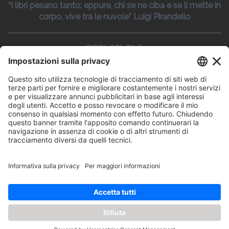
“I libri pesano tanto: eppure, chi se ne ciba e se li mette in
corpo, vive tra le nuvole” Luigi Pirandello
SEGUICI QUI:
CONTATTI
Edi.Ermes srl
Viale E. Forlanini, 21 - 20134, Milano
(+39)027021121
E-mail:
eeinfo@eenet.it
Partita IVA e Codice Fiscale: 02254790153
ORARI
Lunedì — Giovedì: - 08:30 - 13:00 – 14:00 - 17:30
Venerdì: - 08:30 - 13:00 – 14:00 - 16:00