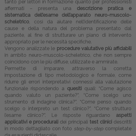
tanto per lettori in formazione quanto per professionisti
affermati – presenta una
descrizione pratica e
sistematica dell’esame dell’apparato neuro-muscolo-
scheletrico
, così da aiutare nell’identificazione delle
cause e della natura del problema presentato dal
paziente, al fine di strutturare un piano di intervento
appropriato per le necessità specifiche.
Vengono analizzate le
procedure valutative più affidabili
in ambito neuro-muscolo-scheletrico, che non sempre
coincidono con le più diffuse, utilizzate e ammirate.
Permette di imparare, attraverso la corretta
impostazione di tipo metodologico e formale, come
ridurre gli errori interpretativi connessi alla valutazione
funzionale rispondendo a
quesiti
quali: “Come agisco
quando valuto un paziente?”, “Come scelgo uno
strumento di indagine clinica?”, “Come penso quando
scelgo o interpreto un test clinico?”, “Come strutturo
l’esame clinico?”. Le risposte riguardano
aspetti
applicativi e procedurali
dei principali
test clinici
descritti
in modo dettagliato con foto
step-by-step
completate
da esaurienti didascalie.