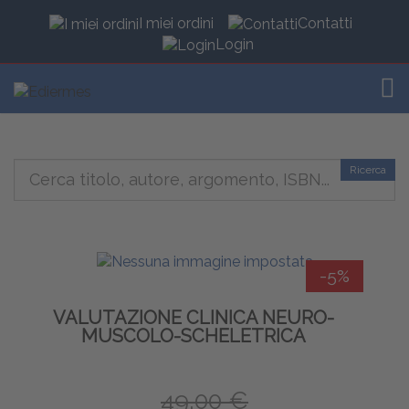
I miei ordini
Contatti
Login
TOG
Ricerca
-5%
VALUTAZIONE CLINICA NEURO-
MUSCOLO-SCHELETRICA
49,00 €