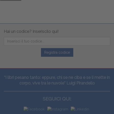
Hai un codice? Inseriscilo qui!
Registra codice
“I libri pesano tanto: eppure, chi se ne ciba e se li mette in
corpo, vive tra le nuvole” Luigi Pirandello
SEGUICI QUI: