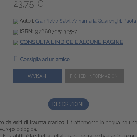
23,75 €
Autori:
GianPietro Salvi, Annamaria Quarenghi, Paol
ISBN:
978887051325-7
CONSULTA L'INDICE E ALCUNE PAGINE
Consiglia ad un amico
AVVISAMI!
DESCRIZIONE
to da esiti di trauma cranico
, il trattamento in acqua ha u
europsicologica.
i stabiliti è la stretta collaborazione tra le diverse figure pro