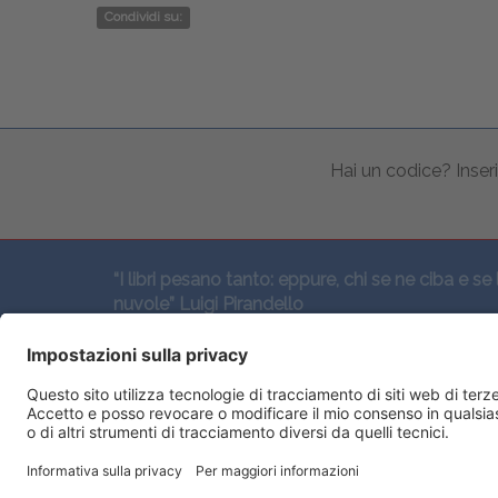
Condividi su:
Hai un codice? Inseri
“I libri pesano tanto: eppure, chi se ne ciba e se 
nuvole” Luigi Pirandello
SEGUICI QUI: