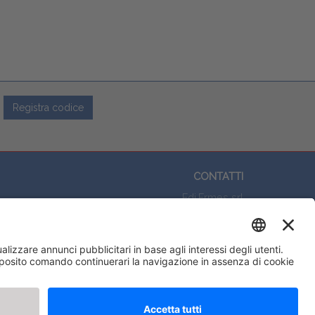
Registra codice
CONTATTI
Edi.Ermes srl
Viale E. Forlanini, 21 - 20134, Milano
(+39)027021121
E-mail:
eeinfo@eenet.it
Partita IVA e Codice Fiscale: 02254790153
ORARI
Lunedì — Giovedì: - 08:30 - 13:00 – 14:00 - 17:30