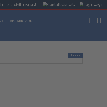
I miei ordini
Contatti
Login
NTI
DISTRIBUZIONE
Ricerca