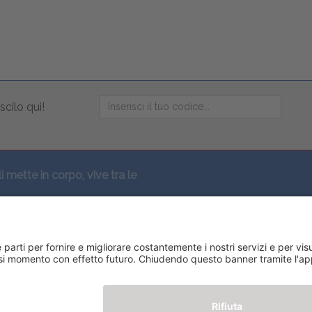
scilo qui!
li mette in corpo, vive tra le