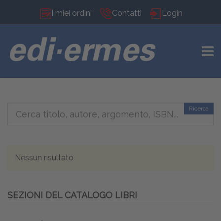
I miei ordini
Contatti
Login
TOGG
Ricerca
Nessun risultato
SEZIONI DEL CATALOGO LIBRI