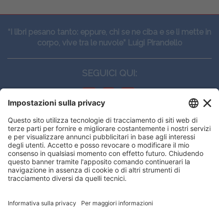
“I libri pesano tanto: eppure, chi se ne ciba e se li mette in
corpo, vive tra le nuvole” Luigi Pirandello
SEGUICI QUI:
CONTATTI
Edi.Ermes srl
Viale E. Forlanini, 21 - 20134, Milano
(+39)027021121
E-mail:
eeinfo@eenet.it
Questo sito utilizza i cookies per
Partita IVA e Codice Fiscale: 02254790153
offrirti la migliore navigazione
ORARI
possibile