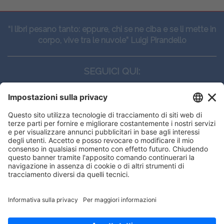
“I libri pesano tanto: eppure, chi se ne ciba e se li mette in
corpo, vive tra le nuvole” Luigi Pirandello
SEGUICI QUI:
CONTATTI
Edi.Ermes srl
Viale E. Forlanini, 21 - 20134, Milano
(+39)027021121
E-mail:
eeinfo@eenet.it
Questo sito utilizza i cookies per
Partita IVA e Codice Fiscale: 02254790153
offrirti la migliore navigazione
ORARI
possibile
Lunedì — Giovedì: - 08:30 - 13:00 – 14:00 - 17:30