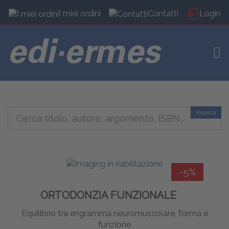
I miei ordini
Contatti
Login
TOG
Ricerca
-5%
ORTODONZIA FUNZIONALE
Equilibrio tra engramma neuromuscolare, forma e
funzione