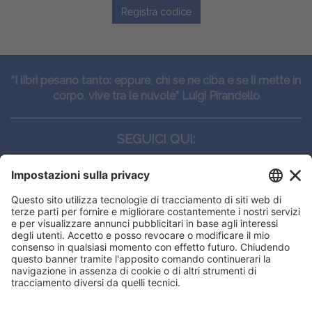
Registra codice
“I libri pesano tanto: eppure, chi se ne ciba e se li mette in
corpo, vive tra le nuvole” Luigi Pirandello
SEGUICI QUI:
CONTATTI
Edi.Ermes srl
Viale E. Forlanini, 21 - 20134, Milano
(+39)027021121
E-mail:
eeinfo@eenet.it
Questo sito utilizza i cookies per
Partita IVA e Codice Fiscale: 02254790153