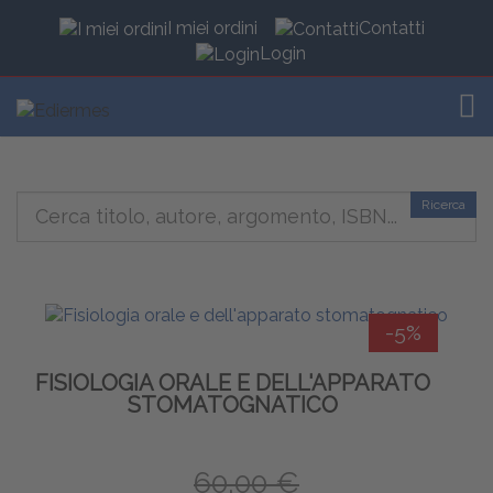
I miei ordini
Contatti
Login
TOG
Ricerca
-5%
FISIOLOGIA ORALE E DELL'APPARATO
STOMATOGNATICO
60,00 €