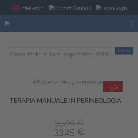
I miei ordini
Contatti
Login
TOG
Ricerca
-5%
TERAPIA MANUALE IN PERINEOLOGIA
35,00 €
33,25 €