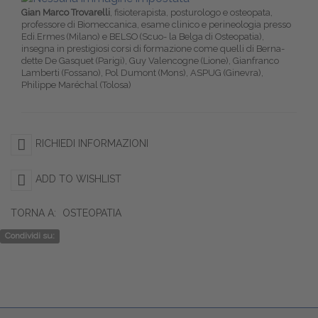
Gian Marco Trovarelli
, fisioterapista, posturologo e osteopata,
professore di Biomeccanica, esame clinico e perineologia presso
Edi.Ermes (Milano) e BELSO (Scuo- la Belga di Osteopatia),
insegna in prestigiosi corsi di formazione come quelli di Berna-
dette De Gasquet (Parigi), Guy Valencogne (Lione), Gianfranco
Lamberti (Fossano), Pol Dumont (Mons), ASPUG (Ginevra),
Philippe Maréchal (Tolosa)
RICHIEDI INFORMAZIONI
ADD TO WISHLIST
TORNA A:
OSTEOPATIA
Condividi su: