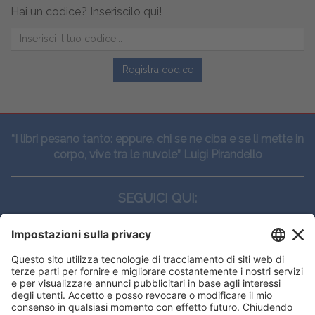
Hai un codice? Inseriscilo qui!
Registra codice
“I libri pesano tanto: eppure, chi se ne ciba e se li mette in
corpo, vive tra le nuvole” Luigi Pirandello
SEGUICI QUI:
CONTATTI
Edi.Ermes srl