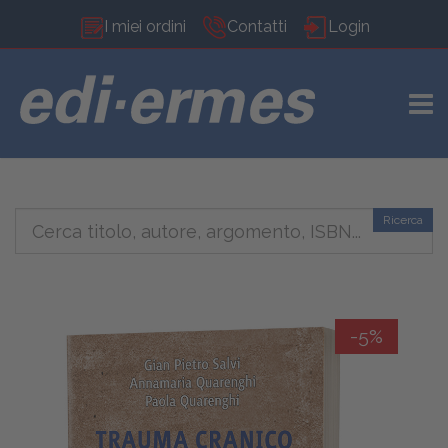
I miei ordini
Contatti
Login
TOGG
Ricerca
-5%