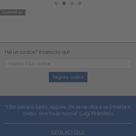
Condividi su:
Hai un codice? Inseriscilo qui!
Registra codice
“I libri pesano tanto: eppure, chi se ne ciba e se li mette in
corpo, vive tra le nuvole” Luigi Pirandello
SEGUICI QUI: