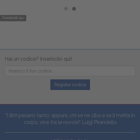
Condividi su:
Hai un codice? Inseriscilo qui!
Registra codice
“I libri pesano tanto: eppure, chi se ne ciba e se li mette in
corpo, vive tra le nuvole” Luigi Pirandello