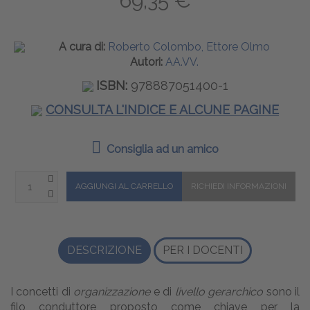
69,35 €
A cura di:
Roberto Colombo, Ettore Olmo
Autori:
AA.VV.
ISBN:
978887051400-1
CONSULTA L'INDICE E ALCUNE PAGINE
Consiglia ad un amico
DESCRIZIONE
PER I DOCENTI
I concetti di
organizzazione
e di
livello gerarchico
sono il
filo conduttore proposto come chiave per la