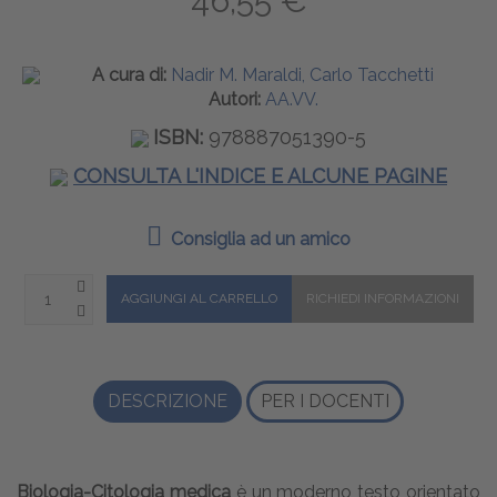
46,55 €
A cura di:
Nadir M. Maraldi, Carlo Tacchetti
Autori:
AA.VV.
ISBN:
978887051390-5
CONSULTA L'INDICE E ALCUNE PAGINE
Consiglia ad un amico
DESCRIZIONE
PER I DOCENTI
Biologia-Citologia medica
è un moderno testo orientato