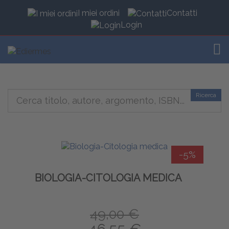
I miei ordini
Contatti
Login
TOG
Ricerca
-5%
BIOLOGIA-CITOLOGIA MEDICA
49,00 €