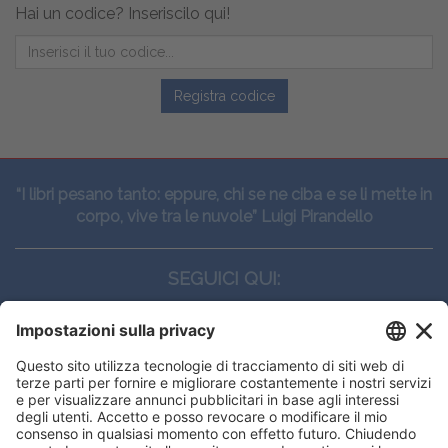
Hai un codice? Inseriscilo qui!
Registra codice
“I libri pesano tanto: eppure, chi se ne ciba e se li mette in
corpo, vive tra le nuvole” Luigi Pirandello
SEGUICI QUI:
CONTATTI
Edi.Ermes srl