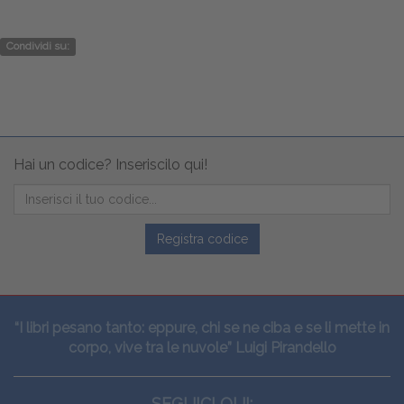
Condividi su:
Hai un codice? Inseriscilo qui!
Registra codice
“I libri pesano tanto: eppure, chi se ne ciba e se li mette in
corpo, vive tra le nuvole” Luigi Pirandello
SEGUICI QUI: