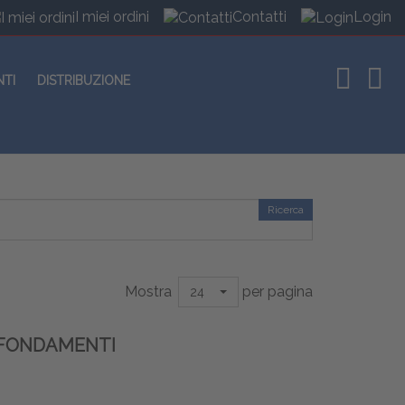
I miei ordini
Contatti
Login
NTI
DISTRIBUZIONE
Ricerca
Mostra
per pagina
24
 FONDAMENTI