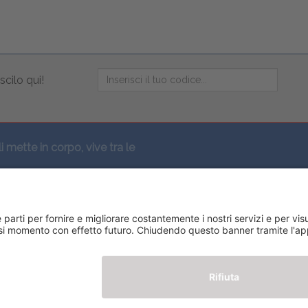
scilo qui!
li mette in corpo, vive tra le