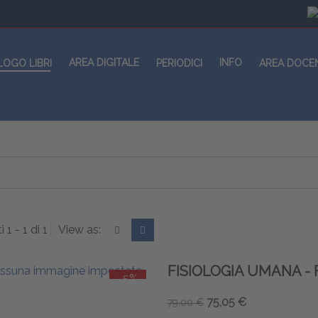
AREA DIGITALE
INFO
LOGO LIBRI
PERIODICI
AREA DOCE
i 1 - 1 di 1
View as:
FISIOLOGIA UMANA -
-5%
75,05 €
79,00 €