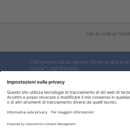
Hai un codice? Inseri
“I libri pesano tanto: eppure, chi se ne ciba e se 
nuvole” Luigi Pirandello
SEGUICI QUI: