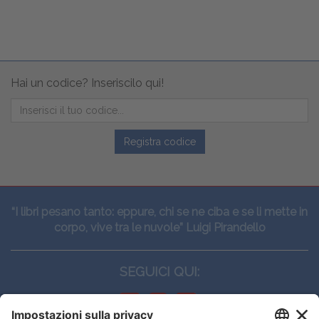
Hai un codice? Inseriscilo qui!
Registra codice
“I libri pesano tanto: eppure, chi se ne ciba e se li mette in
corpo, vive tra le nuvole” Luigi Pirandello
SEGUICI QUI: