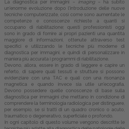
La diagnostica per immagini –
imaging
– ha subito
un'enorme evoluzione dopo l'introduzione delle nuove
tecniche computerizzate, così come sono aumentate le
competenze e conoscenze richieste a quanti si
occupano di riabilitazione; questi professionisti oggi
sono in grado di fornire ai propri pazienti una quantità
maggiore di informazioni, ottenute attraverso test
specifici e utilizzando le tecniche più moderne di
diagnostica per immagini, e quindi di personalizzare in
maniera più accurata i programmi di riabilitazione.
Devono, allora, essere in grado di leggere e capire un
referto, di sapere quali tessuti e strutture si possono
evidenziare con una TAC e quali con una risonanza
magnetica e quando invece sia utile un'ecografia.
Devono possedere quelle conoscenze di base sulla
diagnostica per immagini che mettano in condizione di
comprendere la terminologia radiologica per distinguere,
per esempio, se si tratti di un quadro cronico o acuto,
traumatico o degenerativo, superficiale o profondo.
In ogni capitolo di questo volume vengono descritte le
tecniche più adatte alla diagnostica delle patologie delle