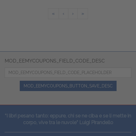
«
‹
›
»
MOD_EEMYCOUPONS_FIELD_CODE_DESC
MOD_EEMYCOUPONS_BUTTON_SAVE_DESC
“I libri pesano tanto: eppure, chi se ne ciba e se li mette in
corpo, vive tra le nuvole” Luigi Pirandello