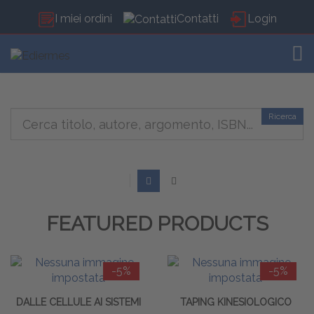
I miei ordini
Contatti
Login
TOG
Ricerca
FEATURED PRODUCTS
-5%
-5%
DALLE CELLULE AI SISTEMI
TAPING KINESIOLOGICO