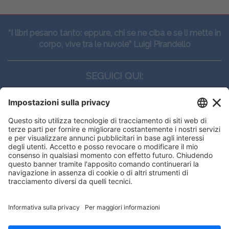
“I libri pesano tanto: eppure, chi se ne ciba e se li mette in
corpo, vive tra le nuvole” Luigi Pirandello
SEGUICI QUI:
CONTATTI
Edi.Ermes srl
Viale E. Forlanini, 21 - 20134, Milano
(+39)027021121
E-mail:
eeinfo@eenet.it
This website uses cookies to ensure
Partita IVA e Codice Fiscale: 02254790153
you get the best experience on our
ORARI
website.
Lunedì — Giovedì: - 08:30 - 13:00 – 14:00 - 17:30