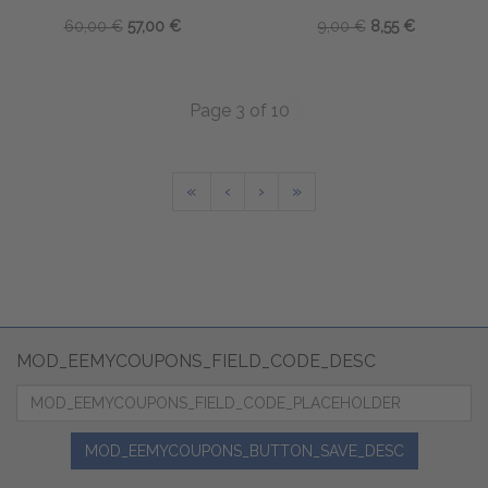
60,00 €
57,00 €
9,00 €
8,55 €
Page 3 of 10
«
‹
›
»
MOD_EEMYCOUPONS_FIELD_CODE_DESC
MOD_EEMYCOUPONS_BUTTON_SAVE_DESC