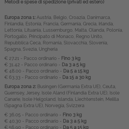
Metodi e spese di spedizione (privati ed estero)
Europa zona 1:
Austria, Belgio, Croazia, Danimarca,
Finlandia, Estonia, Francia, Germania, Grecia, Irlanda,
Lettonia, Lituania, Lussemburgo, Malta, Olanda, Polonia,
Portogallo, Principato di Monaco, Regno Unito,
Repubblica Ceca, Romania, Slovacchia, Slovenia,
Spagna, Svezia, Ungheria
€ 27.21 - Pacco ordinario -
Fino 3 kg
€ 31.42 - Pacco ordinario -
Da 3 a 5 kg
€ 48.00 - Pacco ordinario -
Da 5 a 15 kg
€ 63.33 - Pacco ordinario -
Da 15 a 30 kg
Europa zona 2:
Busingen (Germania Extra UE), Ceuta,
Guernsey, Jersey, Isole Aland (Finlandia Extra UE), Isole
Canarie, Isole Helgoland, Islanda, Liechtenstein, Melilla
(Spagna Extra UE), Norvegia, Svizzera
€ 36.05 - Pacco ordinario -
Fino 3 kg
€ 40.30 - Pacco ordinario -
Da 3 a 5 kg
€ 56.90 - Pacco ordinario -
Da 5 a 15 kg