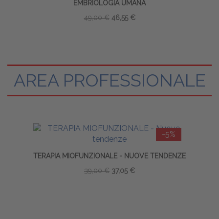
EMBRIOLOGIA UMANA
49,00 €
46,55 €
AREA PROFESSIONALE
-5%
ME
TERAPIA MIOFUNZIONALE - NUOVE TENDENZE
39,00 €
37,05 €