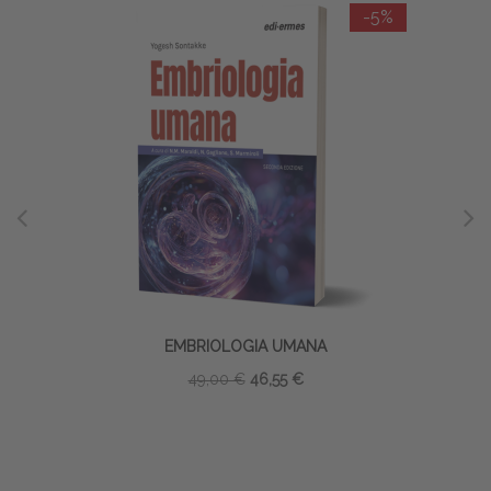
-5%
EMBRIOLOGIA UMANA
VALUT
49,00 €
46,55 €