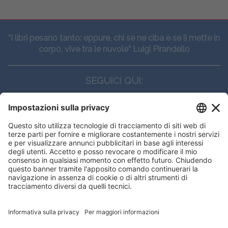
“I libri pesano tanto: eppure, chi se ne ciba e se li mette in
corpo, vive tra le nuvole” Luigi Pirandello
SEGUICI QUI:
CONTATTI
Edi.Ermes srl
Viale E. Forlanini, 21 - 20134, Milano
(+39)027021121
E-mail:
eeinfo@eenet.it
Questo sito utilizza i cookies per
Partita IVA e Codice Fiscale: 02254790153
offrirti la migliore navigazione
ORARI
possibile