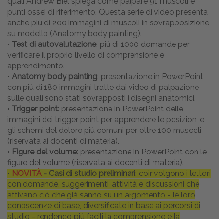
quali Andrew Biel spiega come palpare 91 muscoli e
punti ossei di riferimento. Questa serie di video presenta
anche più di 200 immagini di muscoli in sovrapposizione
su modello (Anatomy body painting).
•
Test di autovalutazione
: più di 1000 domande per
verificare il proprio livello di comprensione e
apprendimento.
•
Anatomy body painting
: presentazione in PowerPoint
con più di 180 immagini tratte dai video di palpazione
sulle quali sono stati sovrapposti i disegni anatomici.
•
Trigger point
: presentazione in PowerPoint delle
immagini dei trigger point per apprendere le posizioni e
gli schemi del dolore più comuni per oltre 100 muscoli
(riservata ai docenti di materia).
•
Figure del volume
: presentazione in PowerPoint con le
figure del volume (riservata ai docenti di materia).
•
NOVITÀ
- Casi di studio preliminari
: coinvolgono i lettori
con domande, suggerimenti, attività e discussioni che
attivano ciò che già sanno su un argomento - le loro
conoscenze di base, diversificate in base ai percorsi di
studio - rendendo più facili la comprensione e la