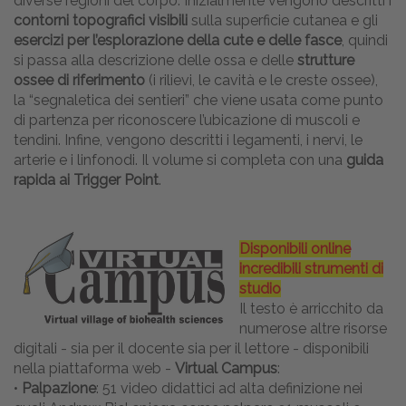
diverse regioni del corpo. Inizialmente vengono descritti i
contorni topografici visibili
sulla superficie cutanea e gli
esercizi per l’esplorazione della cute e delle fasce
, quindi
si passa alla descrizione delle ossa e delle
strutture
ossee di riferimento
(i rilievi, le cavità e le creste ossee),
la “segnaletica dei sentieri” che viene usata come punto
di partenza per riconoscere l’ubicazione di muscoli e
tendini. Infine, vengono descritti i legamenti, i nervi, le
arterie e i linfonodi. Il volume si completa con una
guida
rapida ai Trigger Point
.
Disponibili online
incredibili strumenti di
studio
Il testo è arricchito da
numerose altre risorse
digitali - sia per il docente sia per il lettore - disponibili
nella piattaforma web -
Virtual Campus
:
•
Palpazione
: 51 video didattici ad alta definizione nei