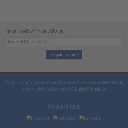
Hai un codice? Inseriscilo qui!
Registra codice
“I libri pesano tanto: eppure, chi se ne ciba e se li mette in
corpo, vive tra le nuvole” Luigi Pirandello
SEGUICI QUI: