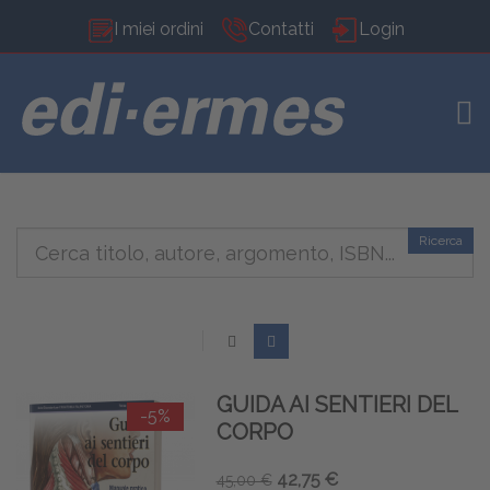
I miei ordini
Contatti
Login
TOG
Ricerca
GUIDA AI SENTIERI DEL
-5%
CORPO
42,75 €
45,00 €