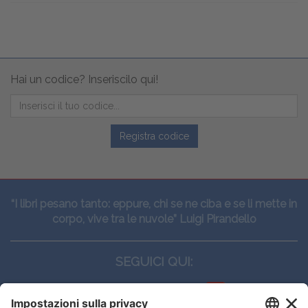
Hai un codice? Inseriscilo qui!
Registra codice
“I libri pesano tanto: eppure, chi se ne ciba e se li mette in
corpo, vive tra le nuvole” Luigi Pirandello
SEGUICI QUI: