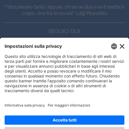
“I libri pesano tanto: eppure, chi se ne ciba e se li mette in
corpo, vive tra le nuvole” Luigi Pirandello
SEGUICI QUI:
CONTATTI
Edi.Ermes srl
Viale E. Forlanini, 21 - 20134, Milano
(+39)027021121
E-mail:
eeinfo@eenet.it
This website uses cookies to ensure
Partita IVA e Codice Fiscale: 02254790153
you get the best experience on our
ORARI
website.
Lunedì — Giovedì: - 08:30 - 13:00 – 14:00 - 17:30
Venerdì: - 08:30 - 13:00 – 14:00 - 16:00
Got it!