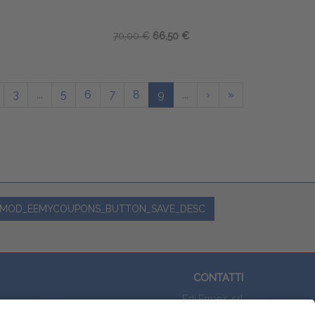
70,00 €
66,50 €
3
...
5
6
7
8
9
...
›
»
MOD_EEMYCOUPONS_BUTTON_SAVE_DESC
CONTATTI
Edi.Ermes srl