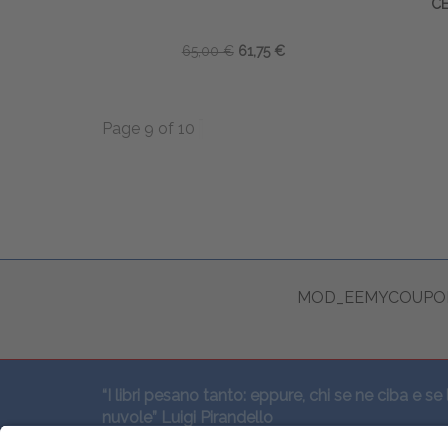
CE
65,00 €
61,75 €
Page 9 of 10
MOD_EEMYCOUPON
“I libri pesano tanto: eppure, chi se ne ciba e se 
nuvole” Luigi Pirandello