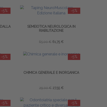
-5%
-5%
 DALLA
SEMEIOTICA NEUROLOGICA IN
RIABILITAZIONE
65,00 €
61,75 €
-5%
-5%
CHIMICA GENERALE E INORGANICA
29,00 €
27,55 €
-5%
-5%