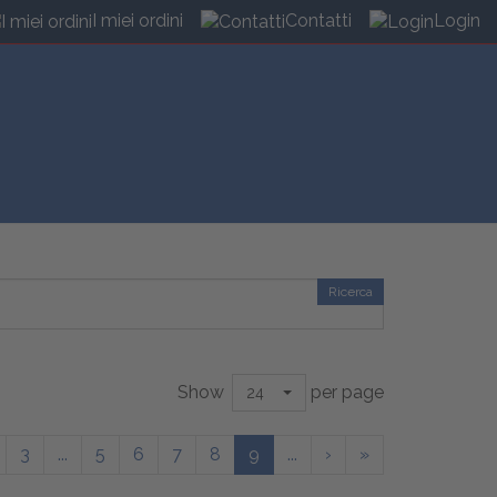
I miei ordini
Contatti
Login
Ricerca
Show
per page
24
3
...
5
6
7
8
9
...
›
»