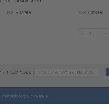
REBROLESIONI ACQUISITE
25,00 €
23,75 €
39,00 €
37,05 €
«
‹
1
2
S_FIELD_CODE_DESC
li mette in corpo, vive tra le