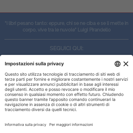
“I libri pesano tanto: eppure, chi se ne ciba e se li mette in
corpo, vive tra le nuvole” Luigi Pirandello
SEGUICI QUI:
CONTATTI
Edi.Ermes srl
Viale E. Forlanini, 21 - 20134, Milano
(+39)027021121
E-mail:
eeinfo@eenet.it
Questo sito utilizza i cookies per
Partita IVA e Codice Fiscale: 02254790153
offrirti la migliore navigazione
ORARI
possibile