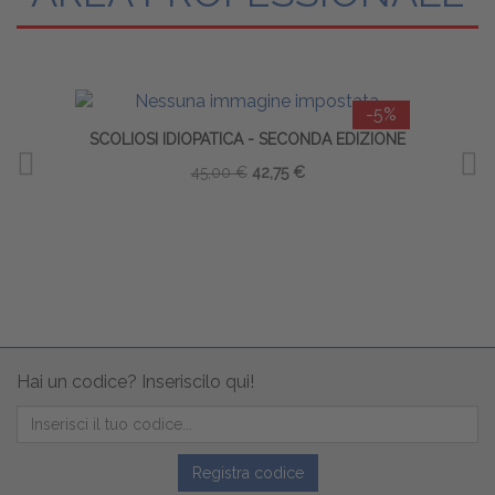
-5%
SCOLIOSI IDIOPATICA - SECONDA EDIZIONE
F
45,00 €
42,75 €
Hai un codice? Inseriscilo qui!
Registra codice