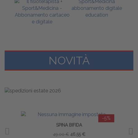
NOVITÀ
-5%
SPINA BIFIDA
TER
49,00 €
46,55 €