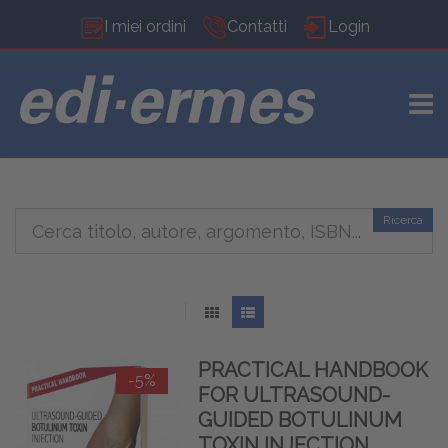
I miei ordini
Contatti
Login
TOGG
Ricerca
PRACTICAL HANDBOOK
-5%
FOR ULTRASOUND-
GUIDED BOTULINUM
TOXIN INJECTION