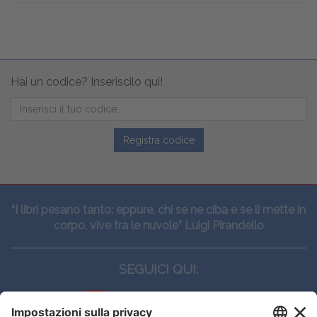
Hai un codice? Inseriscilo qui!
Registra codice
“I libri pesano tanto: eppure, chi se ne ciba e se li mette in
corpo, vive tra le nuvole” Luigi Pirandello
SEGUICI QUI: