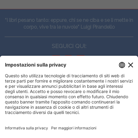
“I libri pesano tanto: eppure, chi se ne ciba e se li mette in
corpo, vive tra le nuvole” Luigi Pirandello
SEGUICI QUI:
CONTATTI
Edi.Ermes srl
Viale E. Forlanini, 21 - 20134, Milano
(+39)027021121
E-mail:
eeinfo@eenet.it
Questo sito utilizza i cookies per
Partita IVA e Codice Fiscale: 02254790153
offrirti la migliore navigazione
ORARI
possibile