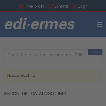
I miei ordini
Contatti
Login
TOGG
Ricerca
Nessun risultato
SEZIONI DEL CATALOGO LIBRI