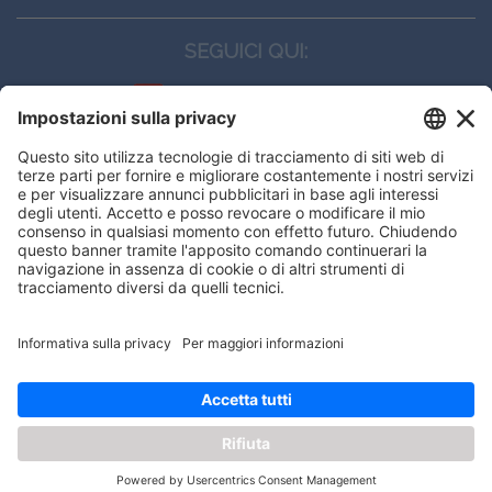
SEGUICI QUI:
CONTATTI
Edi.Ermes srl
Viale E. Forlanini, 21 - 20134, Milano
(+39)027021121
E-mail:
eeinfo@eenet.it
Questo sito utilizza i cookies per
Partita IVA e Codice Fiscale: 02254790153
offrirti la migliore navigazione
ORARI
possibile
Lunedì — Giovedì: - 08:30 - 13:00 – 14:00 - 17:30
Venerdì: - 08:30 - 13:00 – 14:00 - 16:00
OK