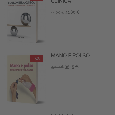
CLINICA
41,80 €
44,00 €
MANO E POLSO
-5%
35,15 €
37,00 €