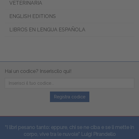
VETERINARIA
ENGLISH EDITIONS
LIBROS EN LENGUA ESPAÑOLA
Hai un codice? Inseriscilo qui!
Registra codice
“I libri pesano tanto: eppure, chi se ne ciba e se li mette in
corpo, vive tra le nuvole” Luigi Pirandello