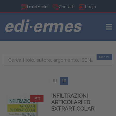
I miei ordini
Contatti
Login
TOGG
Ricerca
INFILTRAZIONI
-5%
ARTICOLARI ED
EXTRARTICOLARI