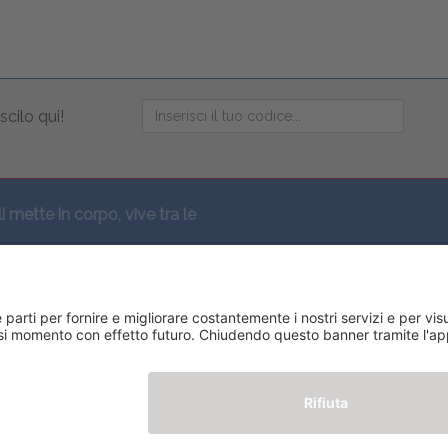
scilo qui!
li mette in corpo, vive tra le