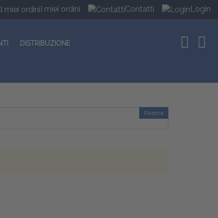
I miei ordini
Contatti
Login
NTI
DISTRIBUZIONE
Ricerca