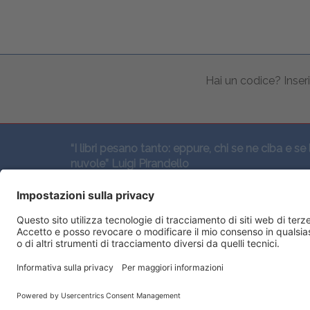
Hai un codice? Inseri
“I libri pesano tanto: eppure, chi se ne ciba e se 
nuvole” Luigi Pirandello
SEGUICI QUI: