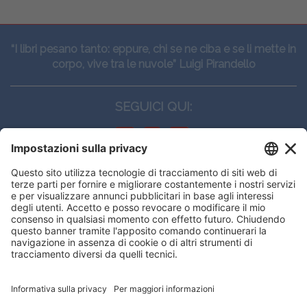
“I libri pesano tanto: eppure, chi se ne ciba e se li mette in
corpo, vive tra le nuvole” Luigi Pirandello
SEGUICI QUI:
CONTATTI
Edi.Ermes srl
Viale E. Forlanini, 21 - 20134, Milano
(+39)027021121
E-mail:
eeinfo@eenet.it
Questo sito utilizza i cookies per
Partita IVA e Codice Fiscale: 02254790153
offrirti la migliore navigazione
ORARI
possibile