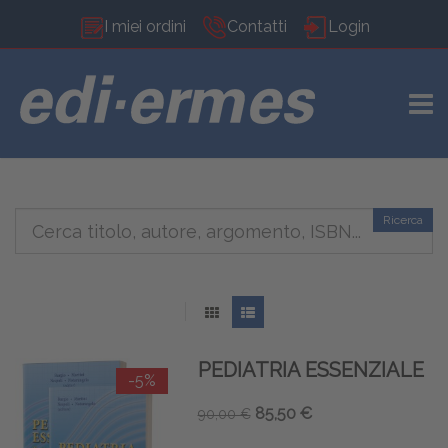
I miei ordini
Contatti
Login
TOGG
Ricerca
PEDIATRIA ESSENZIALE
-5%
85,50 €
90,00 €