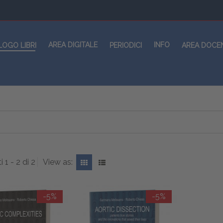
AREA DIGITALE
INFO
LOGO LIBRI
PERIODICI
AREA DOCE
i 1 - 2 di 2
View as:
-5%
-5%