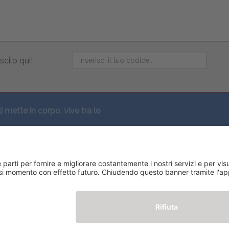
scilo qui!
li mette in corpo, vive tra le