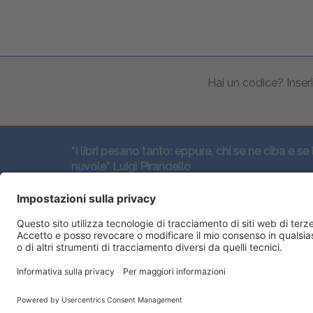
Hai un codice? Inseri
“I libri pesano tanto: eppure, chi se ne ciba e se 
nuvole” Luigi Pirandello
SEGUICI QUI: