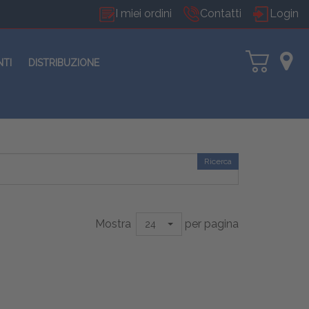
I miei ordini
Contatti
Login
NTI
DISTRIBUZIONE
Ricerca
Mostra
per pagina
24