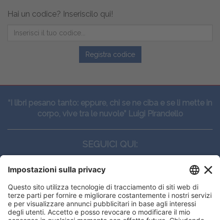
Hai un codice? Inseriscilo qui!
Registra codice
“I libri pesano tanto: eppure, chi se ne ciba e se li mette in
corpo, vive tra le nuvole” Luigi Pirandello
SEGUICI QUI:
CONTATTI
Edi.Ermes srl