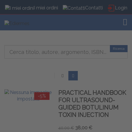
I miei ordini
Contatti
Login
TOG
Ricerca
PRACTICAL HANDBOOK
-5%
FOR ULTRASOUND-
GUIDED BOTULINUM
TOXIN INJECTION
38,00 €
40,00 €