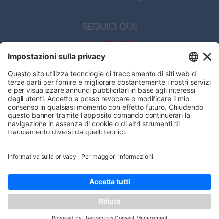
SEGUICI QUI:
CONTATTI
Edi.Ermes srl
Viale E. Forlanini, 21 - 20134, Milano
(+39)027021121
E-mail:
eeinfo@eenet.it
Questo sito utilizza i cookies per
Partita IVA e Codice Fiscale: 02254790153
offrirti la migliore navigazione
ORARI
possibile
Lunedì — Giovedì: - 08:30 - 13:00 – 14:00 - 17:30
Venerdì: - 08:30 - 13:00 – 14:00 - 16:00
OK