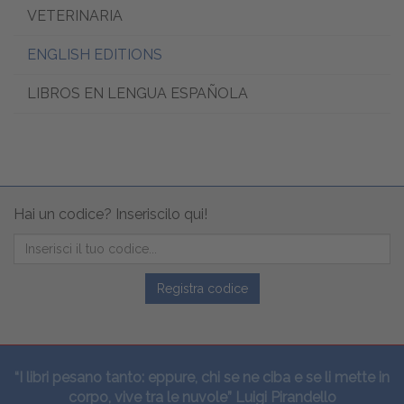
VETERINARIA
ENGLISH EDITIONS
LIBROS EN LENGUA ESPAÑOLA
Hai un codice? Inseriscilo qui!
Registra codice
“I libri pesano tanto: eppure, chi se ne ciba e se li mette in
corpo, vive tra le nuvole” Luigi Pirandello