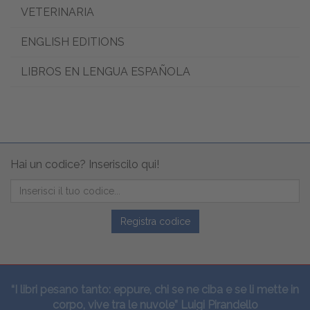
VETERINARIA
ENGLISH EDITIONS
LIBROS EN LENGUA ESPAÑOLA
Hai un codice? Inseriscilo qui!
Registra codice
“I libri pesano tanto: eppure, chi se ne ciba e se li mette in
corpo, vive tra le nuvole” Luigi Pirandello