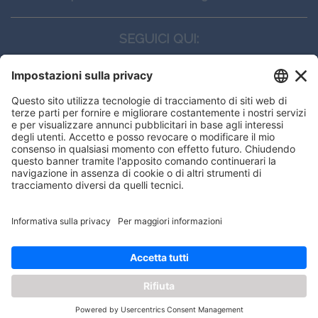
SEGUICI QUI:
CONTATTI
Edi.Ermes srl
Viale E. Forlanini, 21 - 20134, Milano
(+39)027021121
E-mail:
eeinfo@eenet.it
Questo sito utilizza i cookies per
Partita IVA e Codice Fiscale: 02254790153
offrirti la migliore navigazione
ORARI
possibile
Lunedì — Giovedì: - 08:30 - 13:00 – 14:00 - 17:30
Venerdì: - 08:30 - 13:00 – 14:00 - 16:00
OK