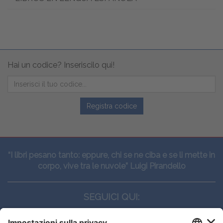
Hai un codice? Inseriscilo qui!
Registra codice
“I libri pesano tanto: eppure, chi se ne ciba e se li mette in
corpo, vive tra le nuvole” Luigi Pirandello
SEGUICI QUI: