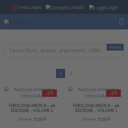
I miei ordini
Contatti
Login
TOG
Ricerca
-5%
-5%
FISIOLOGIA MEDICA - 4A
FISIOLOGIA MEDICA - 4A
EDIZIONE - VOLUME 2
EDIZIONE - VOLUME 1
77,00 €
73,15 €
77,00 €
73,15 €