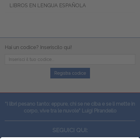
LIBROS EN LENGUA ESPAÑOLA
Hai un codice? Inseriscilo qui!
Registra codice
“I libri pesano tanto: eppure, chi se ne ciba e se li mette in
corpo, vive tra le nuvole” Luigi Pirandello
SEGUICI QUI: