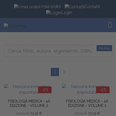
I miei ordini
Contatti
Login
TOG
Ricerca
-5%
-5%
FISIOLOGIA MEDICA - 4A
FISIOLOGIA MEDICA - 4A
EDIZIONE - VOLUME 2
EDIZIONE - VOLUME 1
77,00 €
73,15 €
77,00 €
73,15 €