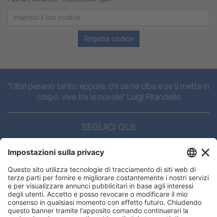
Registra codice
“I libri pesano tanto: eppure, chi se ne ciba e se li mette in
corpo, vive tra le nuvole” Luigi Pirandello
SEGUICI QUI:
CONTATTI
Edi.Ermes srl
Viale E. Forlanini, 21 - 20134, Milano