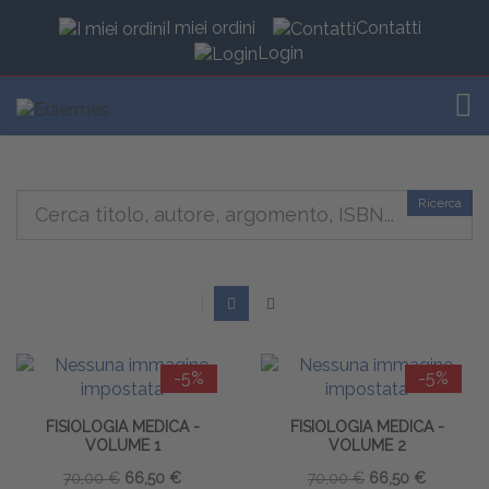
I miei ordini
Contatti
Login
TOG
Ricerca
-5%
-5%
FISIOLOGIA MEDICA -
FISIOLOGIA MEDICA -
VOLUME 1
VOLUME 2
70,00 €
66,50 €
70,00 €
66,50 €