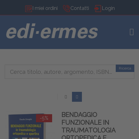
I miei ordini
Contatti
Login
TOG
Ricerca
BENDAGGIO
-5%
FUNZIONALE IN
TRAUMATOLOGIA
ORTOPEDICA E