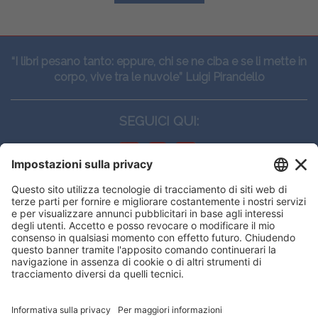
“I libri pesano tanto: eppure, chi se ne ciba e se li mette in
corpo, vive tra le nuvole” Luigi Pirandello
SEGUICI QUI:
CONTATTI
Edi.Ermes srl
Viale E. Forlanini, 21 - 20134, Milano
(+39)027021121
E-mail:
eeinfo@eenet.it
Questo sito utilizza i cookies per
Partita IVA e Codice Fiscale: 02254790153
offrirti la migliore navigazione